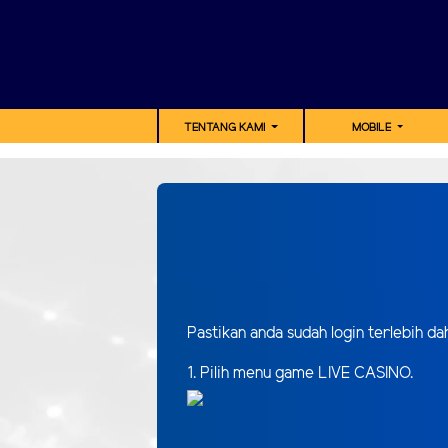
TENTANG KAMI
MOBILE
Pastikan anda sudah login terlebih d
1. Pilih menu game LIVE CASINO.