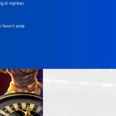
ng di inginkan.
no favorit anda