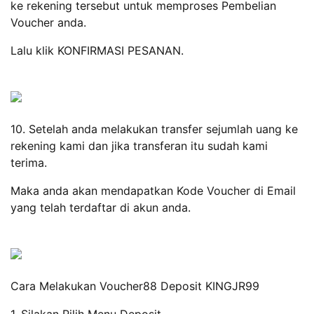
ke rekening tersebut untuk memproses Pembelian
Voucher anda.
Lalu klik KONFIRMASI PESANAN.
10. Setelah anda melakukan transfer sejumlah uang ke
rekening kami dan jika transferan itu sudah kami
terima.
Maka anda akan mendapatkan Kode Voucher di Email
yang telah terdaftar di akun anda.
Cara Melakukan Voucher88 Deposit KINGJR99