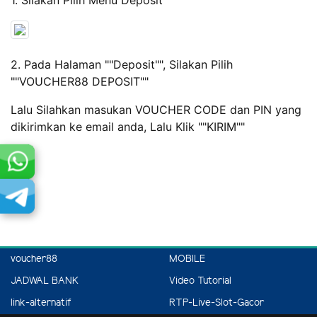
1. Silakan Pilih Menu Deposit
2. Pada Halaman ""Deposit"", Silakan Pilih
""VOUCHER88 DEPOSIT""
Lalu Silahkan masukan VOUCHER CODE dan PIN yang
dikirimkan ke email anda, Lalu Klik ""KIRIM""
voucher88
MOBILE
JADWAL BANK
Video Tutorial
link-alternatif
RTP-Live-Slot-Gacor