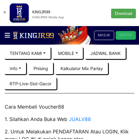
×
KINGJR99
Download
KINGJR99 Mobile App
MASUK
DAFTAR
TENTANG KAMI
MOBILE
JADWAL BANK
Info
Phising
Kalkulator Mix Parlay
RTP-Live-Slot-Gacor
Cara Membeli Voucher88
1. Silahkan Anda Buka Web
JUALV88
2. Untuk Melakukan PENDAFTARAN Atau LOGIN, Klik